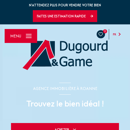
N'ATTENDEZ PLUS POUR VENDRE VOTRE BIEN
FAITES UNE ESTIMATION RAPIDE
0
FR
MENU
AGENCE IMMOBILIÈRE À ROANNE
Trouvez le bien idéal !
ACHETER