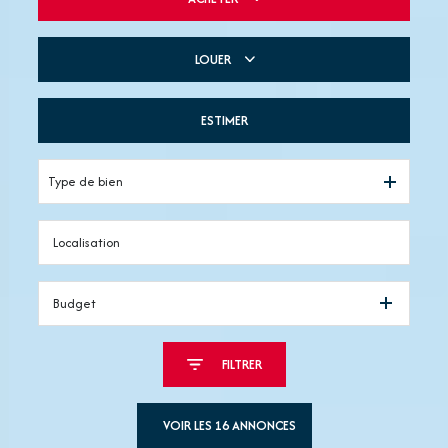
LOUER
De l'ancien
De l'immo pro
ESTIMER
à l'année
De l'immo pro
Type de bien
Budget
FILTRER
VOIR LES
16
ANNONCES