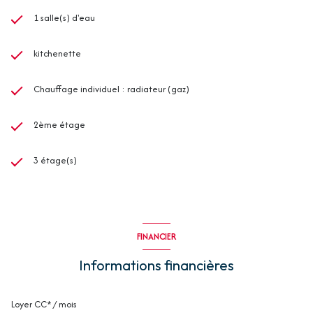
1 salle(s) d'eau
kitchenette
Chauffage individuel : radiateur (gaz)
2ème étage
3 étage(s)
FINANCIER
Informations financières
Loyer CC* / mois