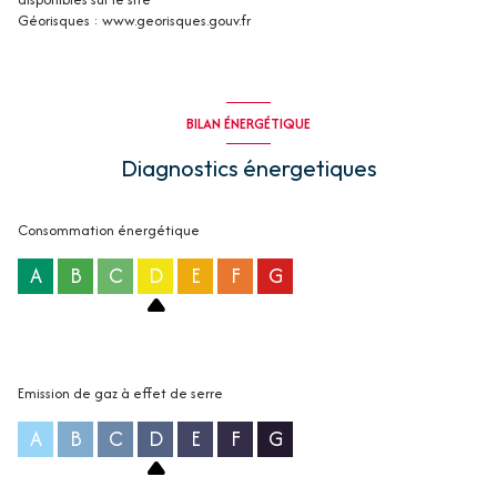
Géorisques : www.georisques.gouv.fr
BILAN ÉNERGÉTIQUE
Diagnostics énergetiques
Consommation énergétique
A
B
C
D
E
F
G
Emission de gaz à effet de serre
A
B
C
D
E
F
G