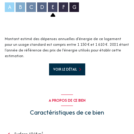
A
B
C
D
E
F
G
Montant estimé des dépenses annuelles d'énergie de ce logement
pour un usage standard est compris entre 1 150 € et 1 610 € . 2021 étant
l'année de référence des prix de l'énergie utilisés pour établir cette
estimation.
VOIR LE DÉTAIL
A PROPOS DE CE BIEN
Caractéristiques de ce bien
Surface 49,48 m²