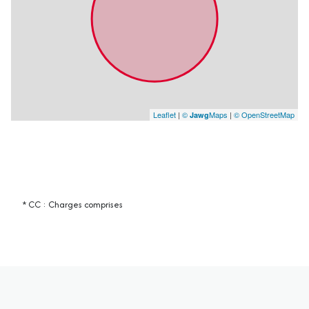
Leaflet
|
©
Maps
|
© OpenStreetMap
Jawg
* CC : Charges comprises