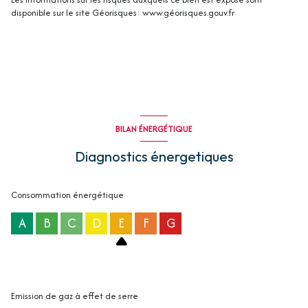
disponible sur le site Géorisques: www.géorisques.gouv.fr
BILAN ÉNERGÉTIQUE
Diagnostics énergetiques
Consommation énergétique
A
B
C
D
E
F
G
Emission de gaz à effet de serre