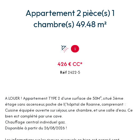
Appartement 2 pièce(s) 1
chambre(s) 49.48 m²
1
426 € CC*
Réf
2422-5
A LOUER ! Appartement TYPE 2 d'une surface de 50M², situé 3ème
étage sans ascenseur, poche de l('hôpital de Roanne, comprenant :
Cuisine équipée ouverte sur séjour, une chambre, et une salle d'eau. Ce
bien est complété par une cave.
Chauffage central individuel gaz.
Disponible à partir du 26/08/2026 !
Les informations sur les risques auxquels ce bien est exposé sont