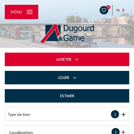
0
FR
MENU
ACHETER
LOUER
De l'ancien
De l'immo pro
ESTIMER
à l'année
De l'immo pro
Type de bien
1
Localisation
1