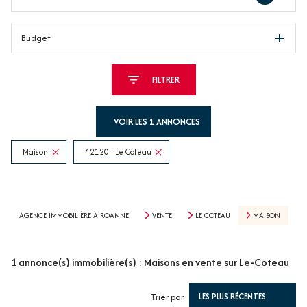
Budget
FILTRER
VOIR LES
1
ANNONCES
Maison
42120 - Le Coteau
RÉINITIALISER
AGENCE IMMOBILIÈRE À ROANNE
VENTE
LE COTEAU
MAISON
1
annonce(s) immobilière(s) : Maisons en vente sur Le-Coteau
Trier par
LES PLUS RÉCENTES