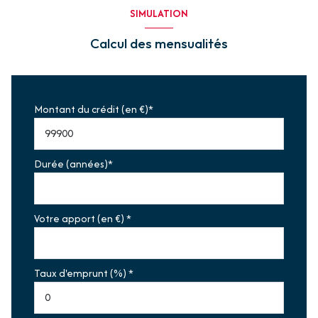
SIMULATION
Calcul des mensualités
Montant du crédit (en €)*
Durée (années)*
Votre apport (en €) *
Taux d'emprunt (%) *