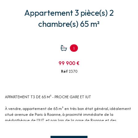
Appartement 3 pièce(s) 2
chambre(s) 65 m²
1
99 900 €
Réf
2370
APPARTEMENT T3 DE 65 M² - PROCHE GARE ET IUT
À vendre, appartement de 65 m² en très bon état général, idéalement
situé avenue de Paris à Roanne, à proximité immédiate de la
médiathèque de l'IUT, et non loin de la gare de Roanne et des
principaux axes routiers.
Situé au deuxième étage sans ascenseur, dans un environnement