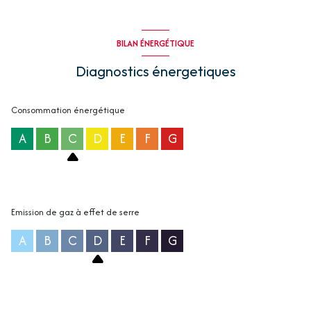
BILAN ÉNERGÉTIQUE
Diagnostics énergetiques
Consommation énergétique
A
B
C
D
E
F
G
Emission de gaz à effet de serre
A
B
C
D
E
F
G