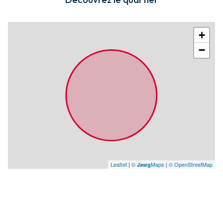
+
−
Leaflet
|
©
Maps
|
© OpenStreetMap
Jawg