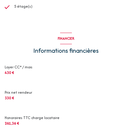
5 étage(s)
FINANCIER
Informations financières
Loyer CC* / mois
430 €
Prix net vendeur
330 €
Honoraires TTC charge locataire
261,36 €