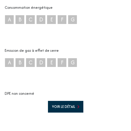
Consommation énergétique
A
B
C
D
E
F
G
Emission de gaz à effet de serre
A
B
C
D
E
F
G
DPE non concerné
VOIR LE DÉTAIL