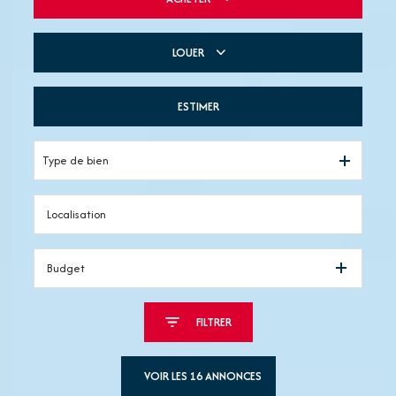
LOUER
De l'ancien
De l'immo pro
ESTIMER
à l'année
De l'immo pro
Type de bien
Budget
FILTRER
VOIR LES
16
ANNONCES