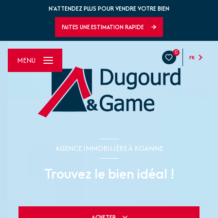
N'ATTENDEZ PLUS POUR VENDRE VOTRE BIEN
FAITES UNE ESTIMATION RAPIDE
0
FR
MENU
AGENCE IMMOBILIÈRE À ROANNE
Trouvez le bien idéal !
ACHETER