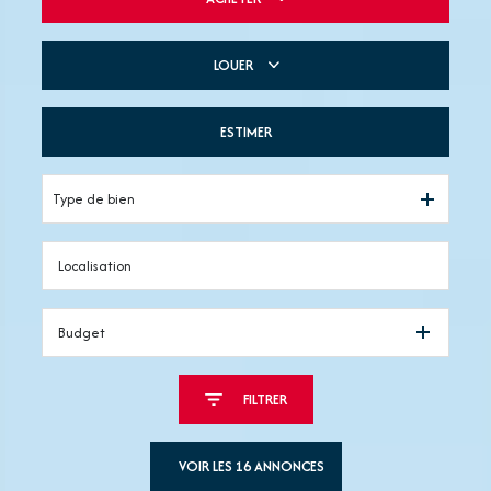
LOUER
De l'ancien
De l'immo pro
ESTIMER
à l'année
De l'immo pro
Type de bien
Budget
FILTRER
VOIR LES
16
ANNONCES