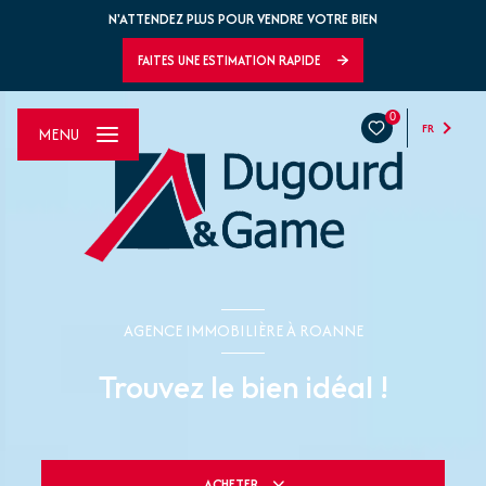
N'ATTENDEZ PLUS POUR VENDRE VOTRE BIEN
FAITES UNE ESTIMATION RAPIDE
0
FR
MENU
AGENCE IMMOBILIÈRE À ROANNE
Trouvez le bien idéal !
ACHETER