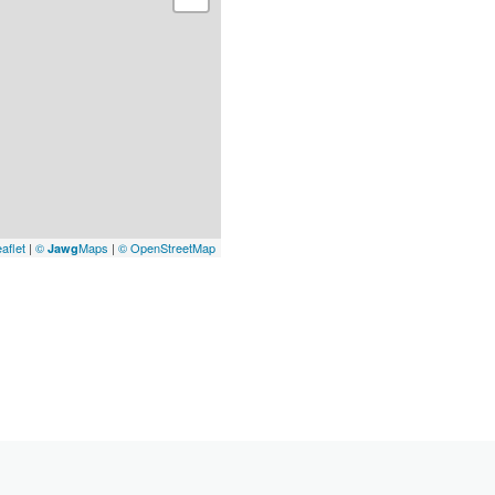
aflet
|
©
Maps
|
© OpenStreetMap
Jawg