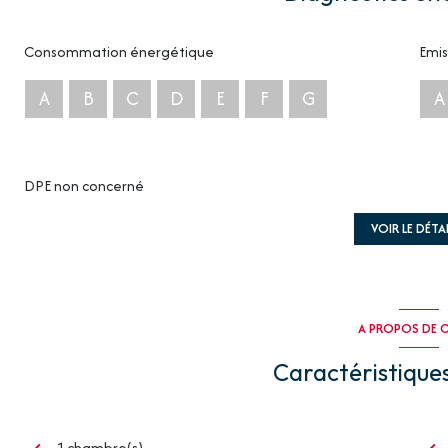
Consommation énergétique
Emis
A
B
C
D
E
F
G
A
DPE non concerné
VOIR LE DÉTAI
A PROPOS DE C
Caractéristiques
1 chambre(s)