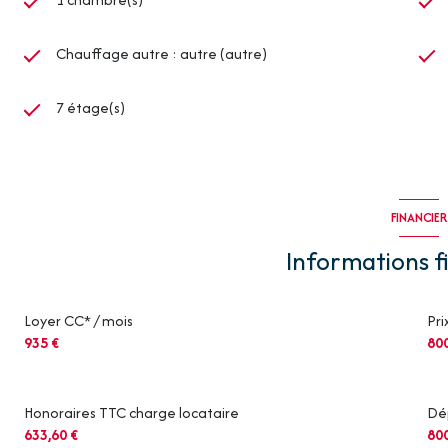
Chauffage autre : autre (autre)
7 étage(s)
FINANCIER
Informations f
Loyer CC* / mois
Pri
935 €
80
Honoraires TTC charge locataire
Dé
633,60 €
80