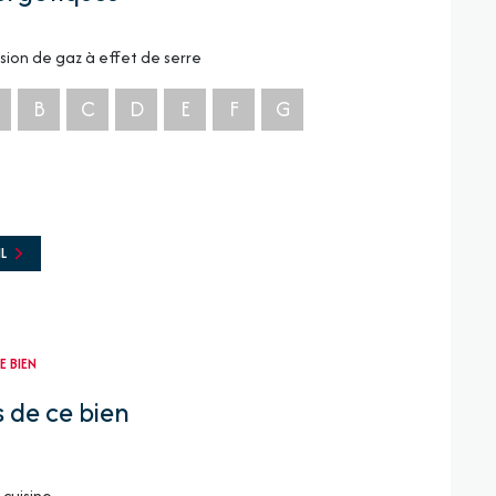
sion de gaz à effet de serre
B
C
D
E
F
G
L
E BIEN
 de ce bien
cuisine