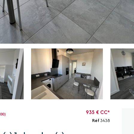
935 € CC*
00)
Réf
3438