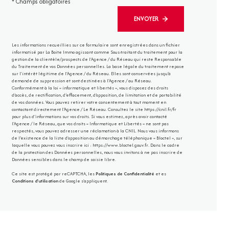
* Champs obligatoires
ENVOYER
Les informations recueillies sur ce formulaire sont enregistrées dans un fichier
informatisé par La Boite Immo agissant comme Sous-traitant du traitement pour la
gestion de la clientèle/prospects de l'Agence / du Réseau qui reste Responsable
du Traitement de vos Données personnelles. La base légale du traitement repose
sur l'intérêt légitime de l'Agence / du Réseau. Elles sont conservées jusqu'à
demande de suppression et sont destinées à l'Agence / au Réseau.
Conformément à la loi « informatique et libertés », vous disposez des droits
d’accès, de rectification, d’effacement, d’opposition, de limitation et de portabilité
de vos données. Vous pouvez retirer votre consentement à tout moment en
contactant directement l’Agence / Le Réseau. Consultez le site
https://cnil.fr/fr
pour plus d’informations sur vos droits. Si vous estimez, après avoir contacté
l'Agence / le Réseau, que vos droits « Informatique et Libertés » ne sont pas
respectés, vous pouvez adresser une réclamation à la CNIL. Nous vous informons
de l’existence de la liste d'opposition au démarchage téléphonique « Bloctel », sur
laquelle vous pouvez vous inscrire ici :
https://www.bloctel.gouv.fr
. Dans le cadre
de la protection des Données personnelles, nous vous invitons à ne pas inscrire de
Données sensibles dans le champ de saisie libre.
Ce site est protégé par reCAPTCHA, les
Politiques de Confidentialité
et es
Conditions d'utilisation
de Google s'appliquent.