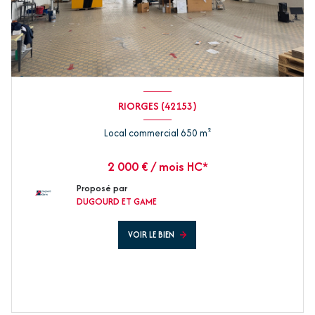
RIORGES (42153)
Local commercial 650 m²
2 000 € / mois HC*
Proposé par
DUGOURD ET GAME
VOIR LE BIEN