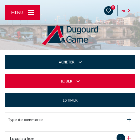
0
FR
MENU
ACHETER
LOUER
De l'ancien
De l'immo pro
ESTIMER
à l'année
De l'immo pro
Type de commerce
Localisation
1