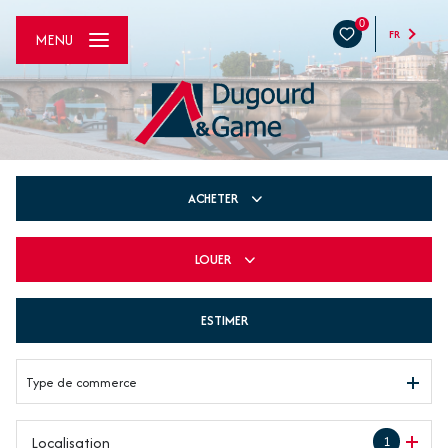
0
FR
MENU
ACHETER
LOUER
De l'ancien
De l'immo pro
ESTIMER
à l'année
De l'immo pro
Type de commerce
Localisation
1