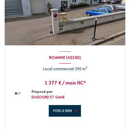
ROANNE (42300)
Local commercial 390 m²
1 377 € / mois HC*
Proposé par
DUGOURD ET GAME
VOIR LE BIEN