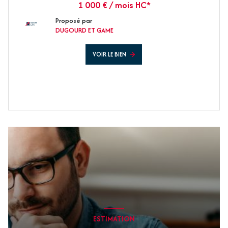
1 000 € / mois HC*
Proposé par
DUGOURD ET GAME
VOIR LE BIEN
ESTIMATION